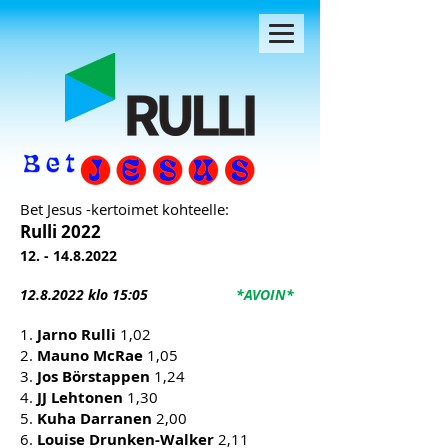
Bet Jesus -kertoimet kohteelle:
Rulli 2022
12. - 14.8.2022
12.8
.2022 klo 15:05
*AVOIN*
1.
Jarno Rulli
1,02
2.
Mauno McRae
1,05
3.
Jos Börstappen
1,24
4.
JJ Lehtonen
1,30
5.
Kuha Darranen
2,00
6.
Louise Drunken-Walker
2,11