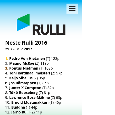
Neste Rulli 2016
29.7 - 31.7.2017
1.
Pedro Von Hietanen
(T) 128p
2.
Mauno McRae
(Z) 119p
3.
Pontus Njetman
(T) 108p
4.
Toni Kardinaalimaisteri
(Z) 97p
5.
Keijo Sibelius
(Z) 95p
6.
Jos Börstappen
(T) 86p
7.
Junter X Compton
(T) 82p
8.
Tökö Booseberg
(Z) 81p
9.
Lawrence Boss-Mäkine
(Z) 63p
10.
Ernold Mustanäkkäri
(T) 46p
11.
Buddha
(T) 44p
12.
Jarno Rulli
(Z) 41p