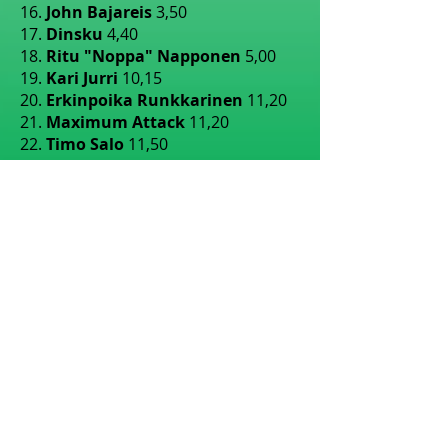
16.
John Bajareis
3,50
17.
Dinsku
4,40
18.
Ritu "Noppa" Napponen
5,00
19.
Kari Jurri
10,15
20.
Erkinpoika Runkkarinen
11,20
21.
Maximum Attack
11,20
22.
Timo Salo
11,50
23.
Mauno McRae
11,60
24.
Tatjana Tussunova
12,00
25.
Jarbablo
15,00
26.
Kantsua Suonissa
20,00
27.
Tapion Poika Junttiperse
20,00
1.7.2020 klo 11:53
*SULJETTU*
1.
Kuha Darranen
1,15
2.
Tökö Booseberg
1,35