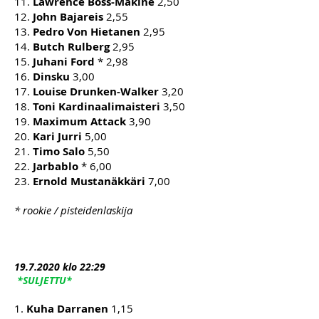
11.
Lawrence Boss-Mäkine
2,50
12.
John Bajareis
2,55
13.
Pedro Von Hietanen
2,95
14.
Butch Rulberg
2,95
15.
Juhani Ford
* 2,98
16.
Dinsku
3,00
17.
Louise Drunken-Walker
3,20
18.
Toni Kardinaalimaisteri
3,50
19.
Maximum Attack
3,90
20.
Kari Jurri
5,00
21.
Timo Salo
5,50
22.
Jarbablo
* 6,00
23.
Ernold Mustanäkkäri
7,00
* rookie / pisteidenlaskija
19.7
.2020 klo 22:29
*SULJETTU*
1.
Kuha Darranen
1,15