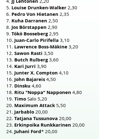
4.
JJ Lehtonen
2,20
5.
Louise Drunken-Walker
2,30
6.
Pedro Von Hietanen
2,35
7.
Kuha Darranen
2,50
8.
Jos Börstappen
2,90
9.
Tökö Booseberg
2,95
10.
Juan-Carlo Pirifella
3,10
11.
Lawrence Boss-Mäkine
3,20
12.
Sawon Rasti
3,50
13.
Butch Rulberg
3,60
14.
Kari Jurri
3,90
15.
Junter X. Compton
4,10
16.
John Bajareis
4,50
17.
Dinsku
4,60
18.
Ritu "Noppa" Napponen
4,80
19.
Timo
Salo 5,20
20.
Maximum Attack
5,50
21.
Jarbablo
20,00
22.
Tatjana Tussunova
20,00
23.
Erkinpoika Runkkarinen
20,00
24.
Juhani Ford
* 20,00