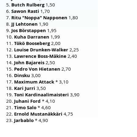
5.
Butch Rulberg
1,50
6.
Sawon Rasti
1,70
7.
Ritu "Noppa" Napponen
1,80
8.
JJ Lehtonen
1,90
9.
Jos Börstappen
1,95
10.
Kuha Darranen
1,99
11.
Tökö Booseberg
2,00
12.
Louise Drunken-Walker
2,25
13.
Lawrence Boss-Mäkine
2,40
14.
John Bajareis
2,50
15.
Pedro Von Hietanen
2
,70
16.
Dinsku
3,00
17.
Maximum Attack
* 3,10
18.
Kari Jurri
3,50
19.
Toni Kardinaalimaisteri
3,90
20.
Juhani Ford
* 4,10
21.
Timo Salo
* 4,60
22.
Ernold Mustanäkkäri
4,75
23.
Jarbablo
* 4,90