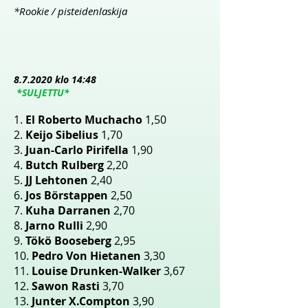
*Rookie / pisteidenlaskija
8.7
.2020 klo 14:48
*SULJETTU*
1.
El Roberto Muchacho
1,50
2.
Keijo Sibelius
1,70
3.
Juan-Carlo Pirifella
1,90
4.
Butch Rulberg
2,20
5.
JJ Lehtonen
2,40
6.
Jos Börstappen
2,50
7.
Kuha Darranen
2,70
8.
Jarno Rulli
2,90
9.
Tökö Booseberg
2,95
10.
Pedro Von Hietanen
3,30
11.
Louise Drunken-Walker
3,67
12.
Sawon Rasti
3,70
13.
Junter X.Compton
3,90