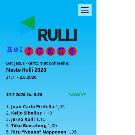
Bet Jesus -kertoimet kohteelle:
Neste Rulli 2020
31.7. - 2.8.2020
30.7
.2020 klo 8:38
*AVOIN*
1.
Juan-Carlo Pirifella
1,05
2.
Keijo Sibelius
1,10
3.
Jarno Rulli
1,15
4.
Tökö Booseberg
1,30
5.
Ritu "Noppa" Napponen
1,35