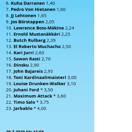
6.
Kuha Darranen
1,40
7.
Pedro Von Hietanen
1,60
8.
JJ Lehtonen
1,65
9.
Jos Börstappen
2,05
10.
Lawrence Boss-Mäkine
2,24
11.
Ernold Mustanäkkäri
2,25
12.
Butch Rulberg
2,39
13.
El Roberto Muchacho
2,50
14.
Kari Jurri
2,60
15.
Sawon Rasti
2,70
16.
Dinsku
2,90
17.
John Bajareis
2,95
18.
Toni Kardinaalimaisteri
3,00
19.
Louise Drunken-Walker
3,10
20.
Juhani Ford
* 3,50
21.
Maximum Attack
* 3,60
22.
Timo Salo
* 3,75
23.
Jarbablo
* 4,00
29.7.2020
klo 11:59