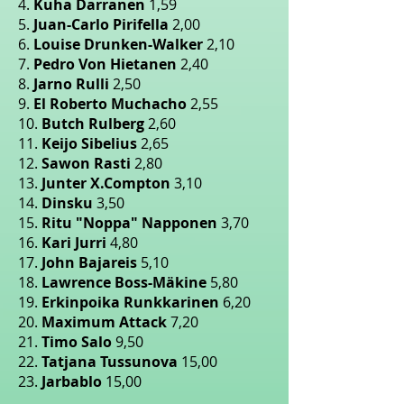
4.
Kuha Darranen
1,59
5.
Juan-Carlo Pirifella
2,00
6.
Louise Drunken-Walker
2,10
7.
Pedro Von Hietanen
2,40
8.
Jarno Rulli
2,50
9.
El Roberto Muchacho
2,55
10.
Butch Rulberg
2,60
11.
Keijo Sibelius
2,65
12.
Sawon Rasti
2,80
13.
Junter X.Compton
3,10
14.
Dinsku
3,50
15.
Ritu "Noppa" Napponen
3,70
16.
Kari Jurri
4,80
17.
John Bajareis
5,10
18.
Lawrence Boss-Mäkine
5,80
19.
Erkinpoika Runkkarinen
6,20
20.
Maximum Attack
7,20
21.
Timo Salo
9,50
22.
Tatjana Tussunova
15,00
23.
Jarbablo
15,00