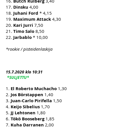
16.
Butch Rulberg
3,40
17.
Dinsku
4,00
18.
Juhani Ford
* 4,15
19.
Maximum Attack
4,30
20.
Kari Jurri
7,50
21.
Timo Salo
8,50
22.
Jarbablo
* 10,00
*rookie / pisteidenlaskija
15.7
.2020 klo 10:31
*SULJETTU*
1.
El Roberto Muchacho
1,30
2.
Jos Börstappen
1,40
3.
Juan-Carlo Pirifella
1,50
4.
Keijo Sibelius
1,70
5.
JJ Lehtonen
1,80
6.
Tökö Booseberg
1,85
7.
Kuha Darranen
2,00