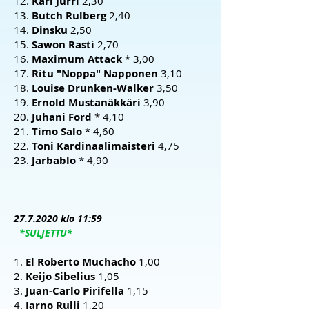
12.
Kari Jurri
2,30
13.
Butch Rulberg
2,40
14.
Dinsku
2,50
15.
Sawon Rasti
2,70
16.
Maximum Attack
* 3,00
17.
Ritu "Noppa" Napponen
3,10
18.
Louise Drunken-Walker
3,50
19.
Ernold Mustanäkkäri
3,90
20.
Juhani Ford
* 4,10
21.
Timo Salo
* 4,60
22.
Toni Kardinaalimaisteri
4,75
23.
Jarbablo
* 4,90
27.7.2020
klo 11:59
*SULJETTU*
1.
El Roberto Muchacho
1,00
2.
Keijo Sibelius
1,05
3.
Juan-Carlo Pirifella
1,15
4.
Jarno Rulli
1,20