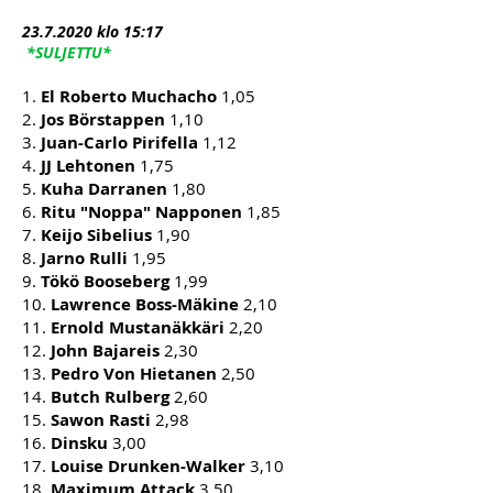
23.7
.2020 klo 15:17
*SULJETTU*
1.
El Roberto Muchacho
1,05
2.
Jos Börstappen
1,10
3.
Juan-Carlo Pirifella
1,12
4.
JJ Lehtonen
1,75
5.
Kuha Darranen
1,80
6.
Ritu "Noppa" Napponen
1,85
7.
Keijo Sibelius
1,90
8.
Jarno Rulli
1,95
9.
Tökö Booseberg
1,99
10.
Lawrence Boss-Mäkine
2,10
11.
Ernold Mustanäkkäri
2,20
12.
John Bajareis
2,30
13.
Pedro Von Hietanen
2,50
14.
Butch Rulberg
2,60
15.
Sawon Rasti
2,98
16.
Dinsku
3,00
17.
Louise Drunken-Walker
3,10
18.
Maximum Attack
3,50