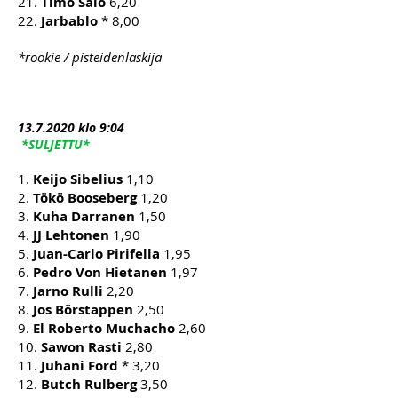
21.
Timo Salo
6,20
22.
Jarbablo
* 8,00
*rookie / pisteidenlaskija
13.7
.2020 klo 9:04
*SULJETTU*
1.
Keijo Sibelius
1,10
2.
Tökö Booseberg
1,20
3.
Kuha Darranen
1,50
4.
JJ Lehtonen
1,90
5.
Juan-Carlo Pirifella
1,95
6.
Pedro Von Hietanen
1,97
7.
Jarno Rulli
2,20
8.
Jos Börstappen
2,50
9.
El Roberto Muchacho
2,60
10.
Sawon Rasti
2,80
11.
Juhani Ford
* 3,20
12.
Butch Rulberg
3,50