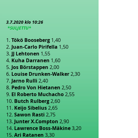
3.7
.2020 klo 10:26
*SULJETTU*
1.
Tökö Booseberg
1,40
2.
Juan-Carlo Pirifella
1,50
3.
JJ Lehtonen
1,55
4.
Kuha Darranen
1,60
5.
Jos Börstappen
2,00
6.
Louise Drunken-Walker
2,30
7.
Jarno Rulli
2,40
8.
Pedro Von Hietanen
2,50
9.
El Roberto Muchacho
2,55
10.
Butch Rulberg
2,60
11.
Keijo Sibelius
2,65
12.
Sawon Rasti
2,75
13.
Junter X.Compton
2,90
14.
Lawrence Boss-Mäkine
3,20
15.
Ari Ratanen
3,30