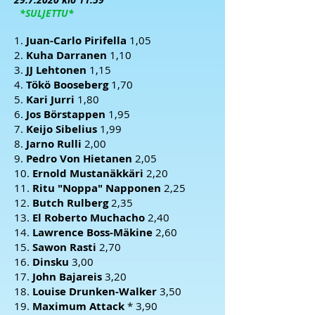
*SULJETTU*
1.
Juan-Carlo Pirifella
1,05
2.
Kuha Darranen
1,10
3.
JJ Lehtonen
1,15
4.
Tökö Booseberg
1,70
5.
Kari Jurri
1,80
6.
Jos Börstappen
1,95
7.
Keijo Sibelius
1,99
8.
Jarno Rulli
2,00
9.
Pedro Von Hietanen
2,05
10.
Ernold Mustanäkkäri
2,20
11.
Ritu "Noppa" Napponen
2,25
12.
Butch Rulberg
2,35
13.
El Roberto Muchacho
2,40
14.
Lawrence Boss-Mäkine
2,60
15.
Sawon Rasti
2,70
16.
Dinsku
3,00
17.
John Bajareis
3,20
18.
Louise Drunken-Walker
3,50
19.
Maximum Attack
* 3,90