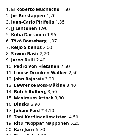
1.
El Roberto Muchacho
1,50
2.
Jos Börstappen
1,70
3.
Juan-Carlo Pirifella
1,85
4.
JJ Lehtonen
1,90
5.
Kuha Darranen
1,95
6.
Tökö Booseberg
1,97
7.
Keijo Sibelius
2,00
8.
Sawon Rasti
2,20
9.
Jarno Rulli
2,40
10.
Pedro Von Hietanen
2,50
11.
Louise Drunken-Walker
2,50
12.
John Bajareis
3,20
13.
Lawrence Boss-Mäkine
3,40
14.
Butch Rulberg
3,50
15.
Maximum Attack
3,80
16.
Dinsku
3,90
17.
Juhani Ford
* 4,10
18.
Toni Kardinaalimaisteri
4,50
19.
Ritu "Noppa" Napponen
5,20
20.
Kari Jurri
5,70