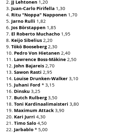
2.
JJ Lehtonen
1,20
3.
Juan-Carlo Pirifella
1,30
4.
Ritu "Noppa" Napponen
1,70
5.
Jarno Rulli
1,82
6.
Jos Börstappen
1,85
7.
El Roberto Muchacho
1,95
8.
Keijo Sibelius
2,20
9.
Tökö Booseberg
2,30
10.
Pedro Von Hietanen
2,40
11.
Lawrence Boss-Mäkine
2,50
12.
John Bajareis
2,70
13.
Sawon Rasti
2,95
14.
Louise Drunken-Walker
3,10
15.
Juhani Ford
* 3,15
16.
Dinsku
3,25
17.
Butch Rulberg
3,50
18.
Toni Kardinaalimaisteri
3,80
19.
Maximum Attack
3,90
20.
Kari Jurri
4,30
21.
Timo Salo
4,50
22.
Jarbablo
* 5,00