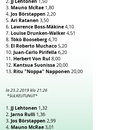
2.
JJ Lehtonen
1,50
3.
Mauno McRae
1,80
4.
Jos Börstappen
2,20
5.
Ari Ratanen
3,50
6.
Lawrence Boss-Mäkine
4,10
7.
Louise Drunken-Walker
4,51
8.
Tökö Booseberg
4,70
9.
El Roberto Muchaco
5,20
10.
Juan-Carlo Pirifella
6,20
11.
Herbert Von Rul
8,00
12.
Kantsua Suonissa
20,00
13.
Ritu "Noppa" Napponen
20,00
la
23.2.2019
klo 21:26
*SULKEUTUNUT*
1.
JJ Lehtonen
1,32
2.
Jarno Rulli
1,36
3.
Jos Börstappen
2,99
4.
Mauno McRae
3,01