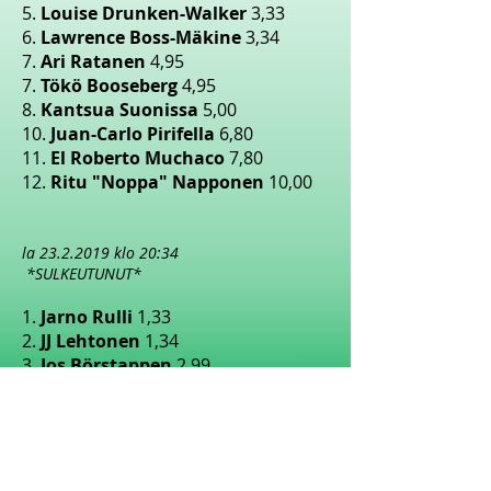
5.
Louise Drunken-Walker
3,33
6.
Lawrence Boss-Mäkine
3,34
7.
Ari Ratanen
4,95
7.
Tökö Booseberg
4,95
8.
Kantsua Suonissa
5,00
10.
Juan-Carlo Pirifella
6,80
11.
El Roberto Muchaco
7,80
12.
Ritu "Noppa" Napponen
10,00
la
23.2.2019
klo 20:34
*SULKEUTUNUT*
1.
Jarno Rulli
1,33
2.
JJ Lehtonen
1,34
3.
Jos Börstappen
2,99
4.
Mauno McRae
3,01
5.
Louise Drunken-Walker
3,33
6.
Lawrence Boss-Mäkine
3,34
7.
Ari Ratanen
4,95
7.
Tökö Booseberg
4,95