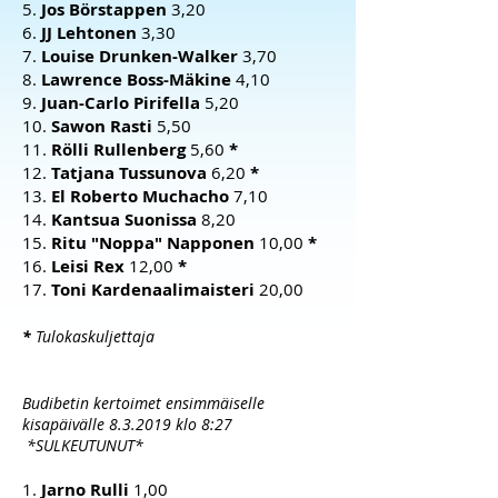
5.
Jos Börstappen
3,20
6.
JJ Lehtonen
3,30
7.
Louise Drunken-Walker
3,70
8.
Lawrence Boss-Mäkine
4,10
9.
Juan-Carlo Pirifella
5,20
10.
Sawon Rasti
5,50
11.
Rölli Rullenberg
5,60
*
12.
Tatjana Tussunova
6,20
*
13.
El Roberto Muchacho
7,10
14.
Kantsua Suonissa
8,20
15.
Ritu "Noppa" Napponen
10,00
*
16.
Leisi Rex
12,00
*
17.
Toni Kardenaalimaisteri
20,00
*
Tulokaskuljettaja
Budibetin kertoimet ensimmäiselle
kisapäivälle 8.3.2019 klo 8:27
*SULKEUTUNUT*
1.
Jarno Rulli
1,00