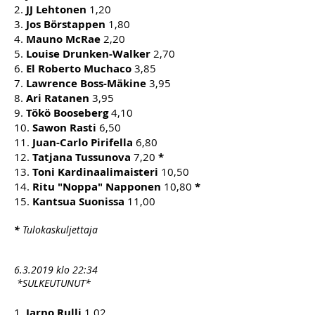
2.
JJ Lehtonen
1,20
3.
Jos Börstappen
1,80
4.
Mauno McRae
2,20
5.
Louise Drunken-Walker
2,70
6.
El Roberto Muchaco
3,85
7.
Lawrence Boss-Mäkine
3,95
8.
Ari Ratanen
3,95
9.
Tökö Booseberg
4,10
10.
Sawon Rasti
6,50
11.
Juan-Carlo Pirifella
6,80
12.
Tatjana Tussunova
7,20
*
13.
Toni Kardinaalimaisteri
10,50
14.
Ritu "Noppa" Napponen
10,80
*
15.
Kantsua Suonissa
11,00
*
Tulokaskuljettaja
6.3.2019 klo 22:34
*SULKEUTUNUT*
1.
Jarno Rulli
1,02