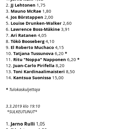
2.
JJ Lehtonen
1,75
3.
Mauno McRae
1,80
4.
Jos Börstappen
2,00
5.
Louise Drunken-Walker
2,60
6.
Lawrence Boss-Mäkine
3,91
7.
Ari Ratanen
4,05
8.
Tökö Booseberg
4,10
9.
El Roberto Muchaco
4,15
10.
Tatjana Tussunova
6,20
*
11.
Ritu "Noppa" Napponen
6,20
*
12.
Juan-Carlo Pirifella
8,20
13.
Toni Kardinaalimaisteri
8,50
14.
Kantsua Suonissa
15,00
*
Tulokaskuljettaja
3.3.2019 klo 19:10
*SULKEUTUNUT*
1.
Jarno Rulli
1,05